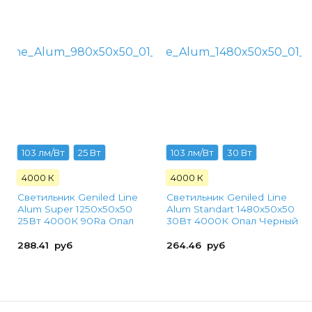
103 лм/Вт
25 Вт
103 лм/Вт
30 Вт
4000 К
4000 К
Светильник Geniled Line
Светильник Geniled Line
Alum Super 1250x50x50
Alum Standart 1480x50x50
25Вт 4000К 90Ra Опал
30Вт 4000К Опал Черный
288.41
руб
264.46
руб