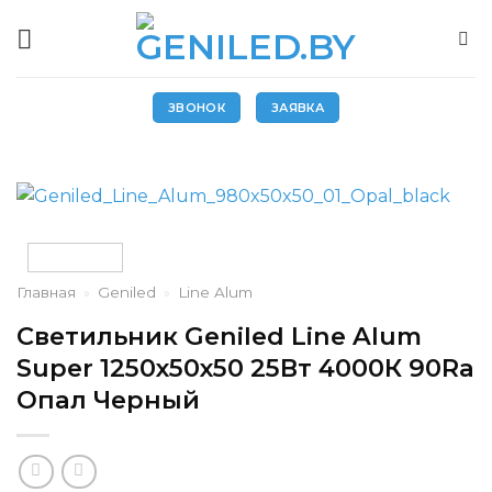
Skip
to
content
ЗВОНОК
ЗАЯВКА
Главная
»
Geniled
»
Line Alum
Светильник Geniled Line Alum
Super 1250x50x50 25Вт 4000К 90Ra
Опал Черный