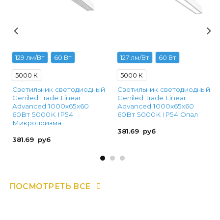
129 лм/Вт
60 Вт
127 лм/Вт
60 Вт
5000 К
5000 К
Светильник светодиодный
Светильник светодиодный
Geniled Trade Linear
Geniled Trade Linear
Advanced 1000х65х60
Advanced 1000х65х60
й
60Вт 5000K IP54
60Вт 5000K IP54 Опал
Микропризма
381.69
руб
381.69
руб
ПОСМОТРЕТЬ ВСЕ