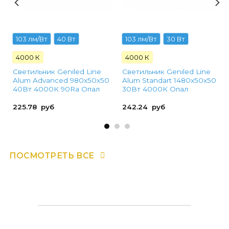
103 лм/Вт
40 Вт
103 лм/Вт
30 Вт
4000 К
4000 К
Светильник Geniled Line
Светильник Geniled Line
Alum Advanced 980x50x50
Alum Standart 1480x50x50
40Вт 4000К 90Ra Опал
30Вт 4000К Опал
225.78
руб
242.24
руб
ПОСМОТРЕТЬ ВСЕ