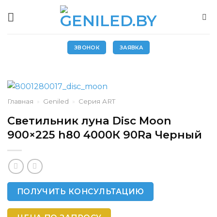
Skip
to
content
ЗВОНОК
ЗАЯВКА
Главная
»
Geniled
»
Серия ART
Светильник луна Disc Moon
900×225 h80 4000К 90Ra Черный
ПОЛУЧИТЬ КОНСУЛЬТАЦИЮ