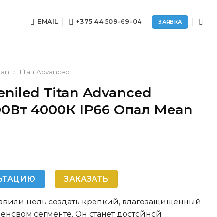
EMAIL
+375 44 509-69-04
ЗАЯВКА
tan
»
Titan Advanced
niled Titan Advanced
00Вт 4000К IP66 Опал Mean
ЬТАЦИЮ
ЗАКАЗАТЬ
тавили цель создать крепкий, влагозащищенный
еновом сегменте. Он станет достойной