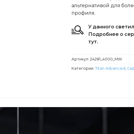
альтернативой для бол
профиля.
У данного свети
Подробнее о сер
тут.
Артикул:
24281_4000_MW
Категории:
Titan Advanced
,
Сер