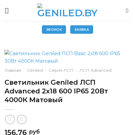
Skip
to
content
ЗВОНОК
ЗАЯВКА
Главная
»
Geniled
»
Серия ЛСП
»
ЛСП Advanced
Светильник Geniled ЛСП
Advanced 2х18 600 IP65 20Вт
4000К Матовый
156.76
руб