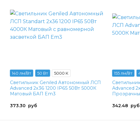
140 лм/Вт
50 Вт
5000 К
155 лм/Вт
Светильник Geniled Автономный ЛСП
Светильник
Advanced 2х36 1200 IP65 50Вт 5000К
Advanced 2
Матовый БАП Em3
Прозрачны
373.30
руб
342.48
руб