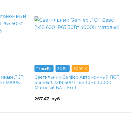
111 лм/Вт
30 Вт
3000 К
номный ЛСП
Светильник Geniled Автономный ЛСП
0Вт 5000К
Standart 2х18 600 IP65 30Вт 3000К
Матовый БАП Em1
267.47
руб