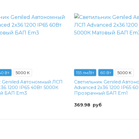
40 Вт
5000 К
155 лм/Вт
60 Вт
5000 К
 Geniled Автономный ЛСП
Светильник Geniled Авто
х36 1200 IP65 40Вт 5000К
Advanced 2х36 1200 IP65 6
й БАП Em3
Прозрачный БАП Em1
369.98
руб