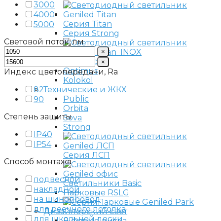
3000
4000
Серия Titan
5000
Серия Strong
Световой поток, лм
×
Titan Inox
×
Optimus
Индекс цветопередачи, Ra
Kolokol
82
Технические и ЖКХ
Public
90
Orbita
Степень защиты
Sova
Strong
IP40
IP54
Серия ЛСП
Способ монтажа
подвесной
Светильники Basic
накладной
Парковые RSLG
на шинопровод
Парковые Geniled Park
для реечного потолка
Дизайнерский свет
для школьной доски
В форме диска