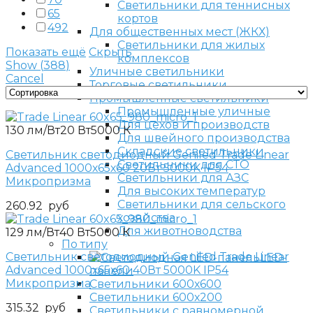
Светильники для теннисных
65
кортов
492
Для общественных мест (ЖКХ)
Светильники для жилых
Показать ещё
Скрыть
комплексов
Show
(
388
)
Уличные светильники
Cancel
Торговые светильники
Промышленные светильники
Промышленные уличные
Для цехов и производств
130 лм/Вт
20 Вт
5000 К
Для швейного производства
Складские светильники
Светильник светодиодный Geniled Trade Linear
Светильники для СТО
Advanced 1000х65х60 20Вт 5000K IP54
Светильники для АЗС
Микропризма
Для высоких температур
Светильники для сельского
260.92
руб
хозяйства
Для животноводства
129 лм/Вт
40 Вт
5000 К
По типу
Светильник светодиодный Geniled Trade Linear
LED-
Advanced 1000х65х60 40Вт 5000K IP54
панели
Микропризма
Светильники 600х600
Светильники 600х200
315.32
руб
Светильники с равномерной