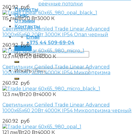
реечные потолки
260.92
руб
Проекты
О нас
115 лм/Вт
20 Вт
3000 К
Отзывы
Контакты
Светильник Geniled Trade Linear Advanced
1000х65х60 20Вт 3000K IP54 Опал черный
Email
+375 44 509-69-04
260.92
руб
Заявка
Искать:
123 лм/Вт
20 Вт
4000 К
Светильник Geniled Trade Linear Advanced
Искать:
1000х65х60 20Вт 4000K IP54 Микропризма
260.92
руб
123 лм/Вт
20 Вт
4000 К
Светильник Geniled Trade Linear Advanced
1000х65х60 20Вт 4000K IP54 Микропризма черный
260.92
руб
121 лм/Вт
20 Вт
4000 К