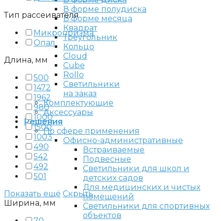
В форме полудиска
Тип рассеивателя
В форме месяца
Квадрат
Микропризма
Треугольник
Опал
Кольцо
Cloud
Длина, мм
Cube
Rollo
500
Светильники
1472
на заказ
1962
Комплектующие
980
Аксессуары
1000
Решения
1500
По сфере применения
1003
Офисно-административные
490
Встраиваемые
542
Подвесные
492
Светильники для школ и
501
детских садов
Для медицинских и чистых
Показать ещё
Скрыть
помещений
Ширина, мм
Светильники для спортивных
объектов
70