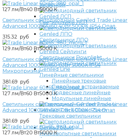
засветкой
127 лм/Вт
40 Вт
5000 К
Светильник светодиодный Geniled Trade Linear
Светильники ЛСП
Advanced 1000х65х60 40Вт 5000K IP54 Опал
315.32
руб
Светильники ЛПО
129 лм/Вт
60 Вт
5000 К
Светильники Downlight
Светильник светодиодный Geniled Trade Linear
Advanced 1000х65х60 60Вт 5000K IP54
Микропризма
Линейные светильники
Линейные трековые
381.69
руб
Линейные встраиваемые
Подвесные линейные
127 лм/Вт
60 Вт
5000 К
Модульные линейные
Светильник светодиодный Geniled Trade Linear
Advanced 1000х65х60 60Вт 5000K IP54 Опал
Трековые светильники
381.69
руб
127 лм/Вт
20 Вт
5000 К
Низковольтные светильники