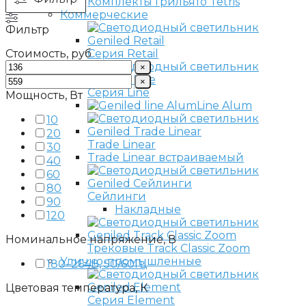
Комплекты Грильято Tetris
Коммерческие
Фильтр
Стоимость, руб
Серия Retail
×
×
Серия Line
Мощность, Вт
Line Alum
10
20
Trade Linear
30
Trade Linear встраиваемый
40
60
80
Сейлинги
90
Накладные
120
Номинальное напряжение, В
Трековые Track Classic Zoom
Улично-промышленные
180–264В, 50/60Гц
Цветовая температура, К
Серия Element