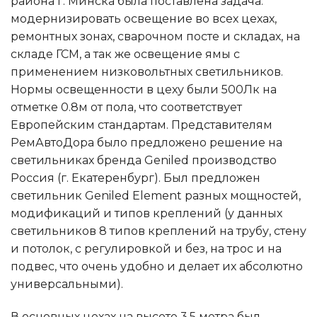
района г. Минска была поставлена задача:
модернизировать освещение во всех цехах,
ремонтных зонах, сварочном посте и складах, на
складе ГСМ, а так же освещение ямы с
применением низковольтных светильников.
Нормы освещенности в цеху были 500Лк на
отметке 0.8м от пола, что соответствует
Европейским стандартам. Представителям
РемАвтоДора было предложено решение на
светильниках бренда Geniled производство
Россия (г. Екатеренбург). Был предложен
светильник Geniled Element разных мощностей,
модификаций и типов креплений (у данных
светильников 8 типов креплений на трубу, стену
и потолок, с регулировкой и без, на трос и на
подвес, что очень удобно и делает их абсолютно
универсальными).
В основных цехах на высоте 3.5 метра был