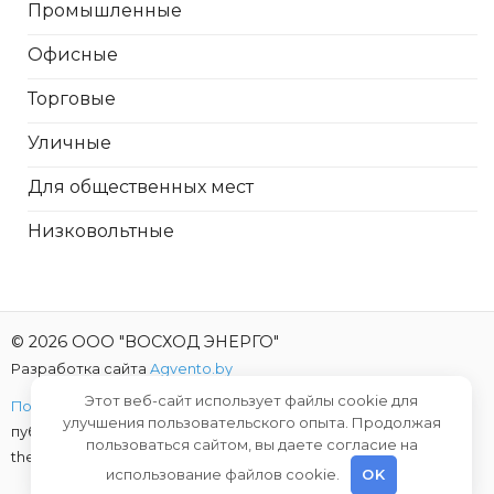
Промышленные
Офисные
Торговые
Уличные
Для общественных мест
Низковольтные
© 2026 ООО "ВОСХОД ЭНЕРГО"
Разработка сайта
Agvento.by
Этот веб-сайт использует файлы cookie для
Политика конфиденциальности
| Предложение не является
улучшения пользовательского опыта. Продолжая
публичной офертой |
This site is protected by reCAPTCHA and
пользоваться сайтом, вы даете согласие на
the Google
Privacy Policy
and
Terms of Service
apply.
использование файлов cookie.
OK